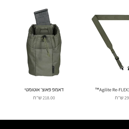
דאמפ פאוצ' אוטומטי
 מבצע
מחיר מבצע
ש"ח
218.00 ש"ח