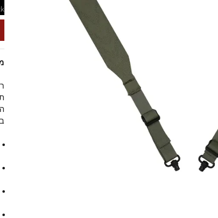
ck
מג
רצ
תל
הנ
בל