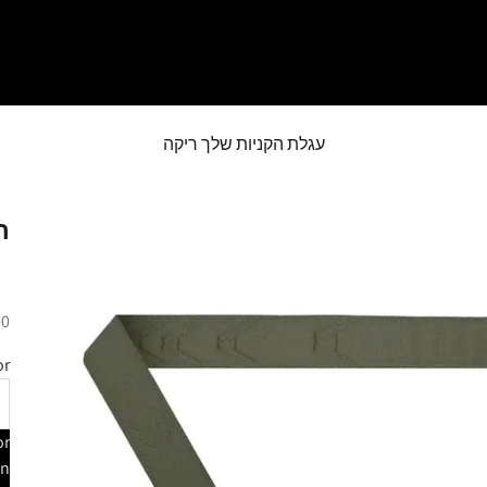
עגלת הקניות שלך ריקה
רצ
מח
.00
r:
or
en
הק