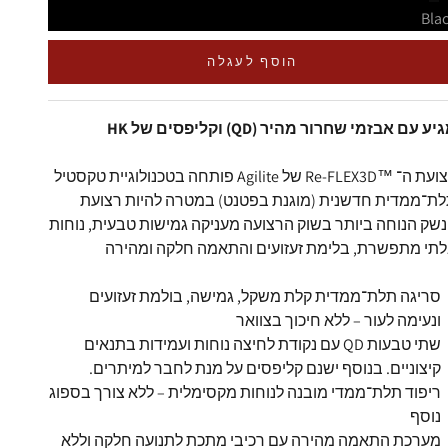
Bla
הוסף לעגלה
יע עם אבזמי שחרור מהיר (QD) וקליפסים של HK
ועת ה־
Re-FLEX3D™
של
Agilite
פותחה בטכנולוגיית טקסטיל
ת־ממדית חדשנית (מוגנת בפטנט) במטרה להיות רצועת
שק הנוחה ביותר בשוק
הרצועה מעניקה גמישות טבעית, נוחות
תי מתפשרת, בלימת זעזועים והתאמה חלקה ומהירה
סריגה תלת־ממדית קלת משקל, גמישה, בולמת זעזועים
ונעימה לעור – ללא חיכוך בצוואר
שתי טבעות QD עם נקודת לחיצה נוחות ועמידות בתנאים
קיצוניים. בנוסף ישנם קליפסים על מנת לחבר למיתרים.
ריפוד תלת־ממדי מובנה לנוחות מקסימלית – ללא צורך בספוג
נוסף
מערכת התאמה מהירה עם רכיבי מתכת לתנועה חלקה וללא