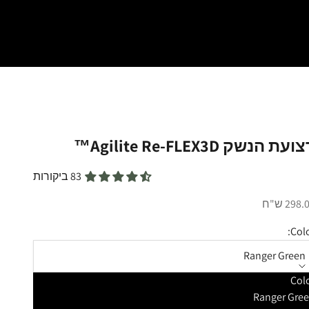
ועת הנשק Agilite Re-FLEX3D™
83 ביקורות
יר מבצע
298 ש"ח
Colo
Ranger Green
Col
Ranger Gre
טנת הכמות
הקטנת הכמות