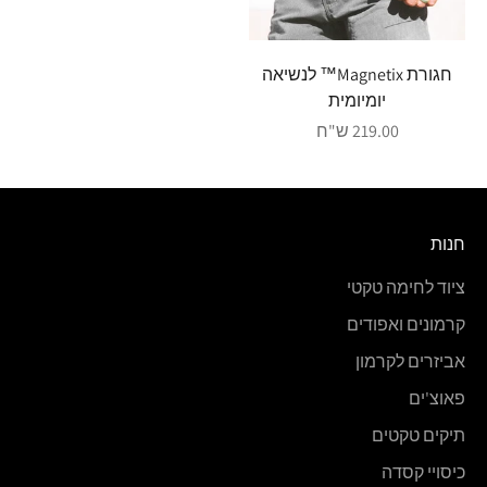
חגורת Magnetix™ לנשיאה
יומיומית
מחיר מבצע
219.00 ש"ח
חנות
ציוד לחימה טקטי
קרמונים ואפודים
אביזרים לקרמון
פאוצ'ים
תיקים טקטים
כיסויי קסדה