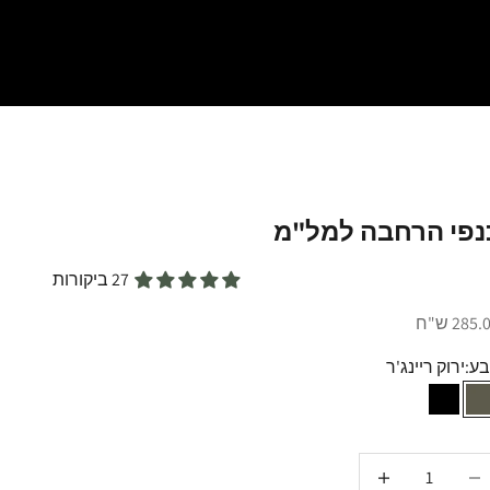
נפי הרחבה למל"מ
27 ביקורות
יר מבצע
285 ש"ח
ע:
ירוק ריינג'ר
שחור
ירוק ריינג'ר
טנת הכמות
הקטנת הכמות