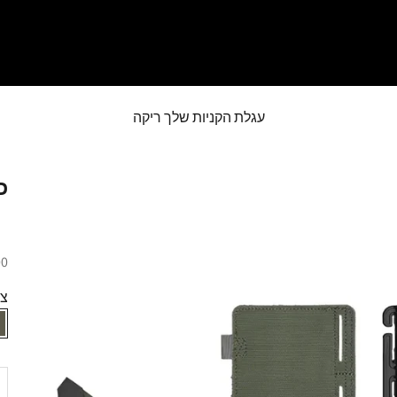
עגלת הקניות שלך ריקה
כ
מח
.00
צב
הק