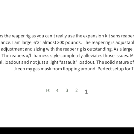
as the reaper rig as you can’t really use the expansion kit sans reaper
rmance. I am large, 6’3” almost 300 pounds. The reaper rig is adjustabl
f adjustment and sizing with the reaper rig is outstanding. As a larg
 The reapers x/h harness style completely alleviates those issues. Mo
ull loadout and not just a light “assault” loadout. The solid nature o
keep my gas mask from flopping around. Perfect setup for 12
1
3
2