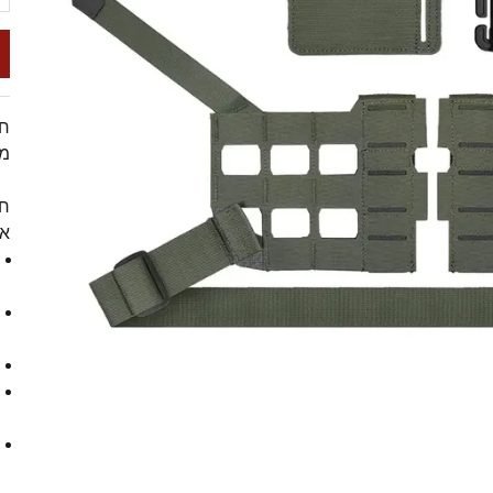
חו
מי
חו
אג