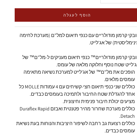
הוסף לעגלה
בקי קרמון מודולריים עם
כנפי תיאום למל"ם (מערכת לחימה
נימליסטית) של אג'לייט.
בקי קרמון מודולריים™ כנפי תיאום
מעניקים ל-
מל"ם™
של
'לייט
שטח נוסף וחלוקה מלאה של עומס.
הופכים את
מל"ם™
של
אג'לייט
למערכת נשיאה מתאימה
עומסים מלאים.
כוללים שני
כנפי תיאום
חצי-קשיחים עם 4 עמודות
MOLLE
כל
אחד להגדלת שטח החיבור ולתמיכה בעומסים כבדים.
מציעים יכולת חיבור פנימית וחיצונית.
כוללים מערכת שחרור מהיר פטנטית ואבזם
Duraflex Rapid
.
Detach
כוללים רצועת גב רחבה לשיפור היציבות והנוחות בעת נשיאת
עומסים כבדים.