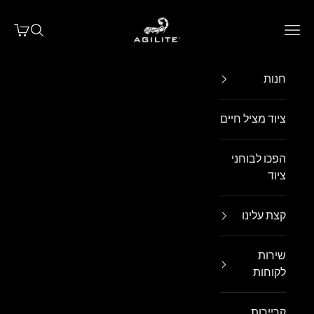
ילוג לתוכן
Agilite Israel
פתח תפריט ניווט
פתח חיפו
פתח עג
חנות
ציוד מציל חיים
הפכו לבוחני
ציוד
קצת עלינו
שירות
לקוחות
קריירות