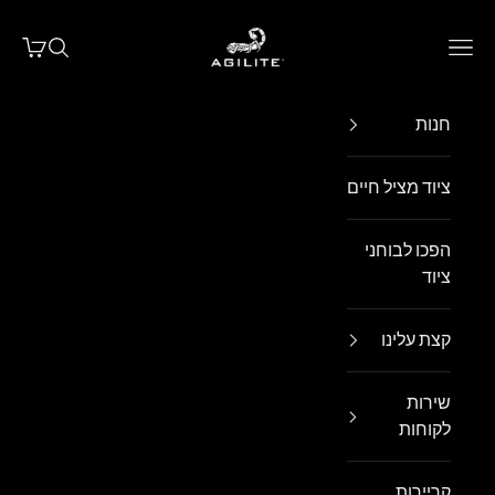
ילוג לתוכן
Agilite Israel
פתח תפריט ניווט
פתח חיפו
פתח עג
חנות
ציוד מציל חיים
הפכו לבוחני
ציוד
קצת עלינו
שירות
לקוחות
קריירות