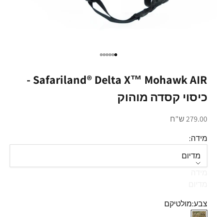
עבור לפריט 1
עבור לפריט 2
עבור לפריט 3
עבור לפריט 4
עבור לפריט 5
עבור לפריט 6
Safariland® Delta X™ Mohawk AIR -
כיסוי קסדה מוהוק
מחיר מבצע
279.00 ש"ח
מידה:
מדיום
מידה
מדיום
צבע:
מולטיקם