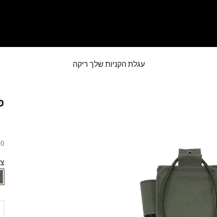
עגלת הקניות שלך ריקה
פ
מח
.00
צב
הק