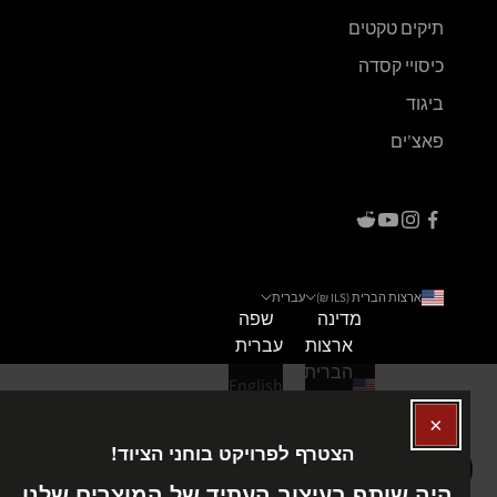
תיקים טקטים
כיסויי קסדה
ביגוד
פאצ'ים
ארצות הברית (ILS ₪)
עברית
מדינה
שפה
ארצות
עברית
הברית
English
(ILS
₪)
ישראל
Enable Accessibility
(ILS