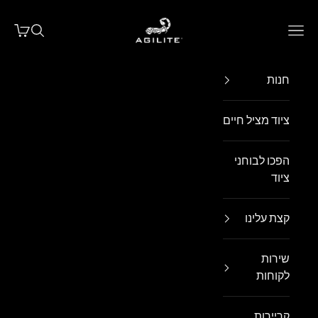
ילוג לתוכן
Agilite Israel
פתח תפריט ניווט
פתח חיפו
פתח עג
חנות
ציוד מציל חיים
הפכו לבוחני
ציוד
קצת עלינו
שירות
לקוחות
קריירות