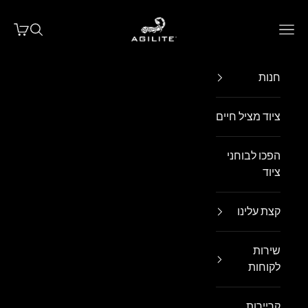
ילוג לתוכן
Agilite Israel
פתח תפריט ניווט
פתח חיפו
פתח עג
חנות
ציוד מציל חיים
הפכו לבוחני
ציוד
קצת עלינו
שירות
לקוחות
קריירות