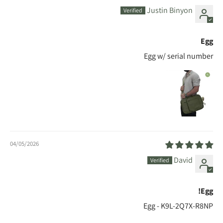
Justin Binyon
Egg
Egg w/ serial number
04/05/2026
David
Egg!
Egg - K9L-2Q7X-R8NP