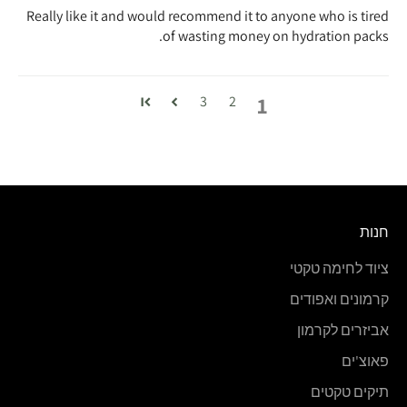
Really like it and would recommend it to anyone who is tired
of wasting money on hydration packs.
1
3
2
חנות
ציוד לחימה טקטי
קרמונים ואפודים
אביזרים לקרמון
פאוצ'ים
תיקים טקטים