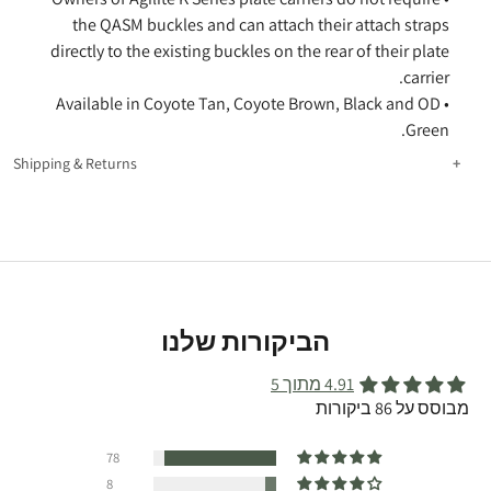
the QASM buckles and can attach their attach straps
directly to the existing buckles on the rear of their plate
carrier.
• Available in Coyote Tan, Coyote Brown, Black and OD
Green.
Shipping & Returns
U.S Customers Return Policy
- If you are not 100%
satisfied with your purchase, you can return the product
and get a full refund.You can return a product for up to
30 days from the date you received it. Any product you
return must be in the same condition you received it in.
For any further questions and for info on returns from
הביקורות שלנו
outside the U.S please contact us at
customercare@agilitegear.com
4.91 מתוך 5
מבוסס על 86 ביקורות
78
8