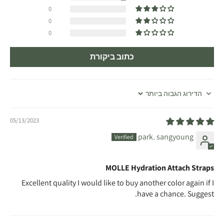
0
0
0
כתוב ביקורת
Sort by
05/13/2023
park. sangyoung
MOLLE Hydration Attach Straps
Excellent quality I would like to buy another color again if I
have a chance. Suggest.