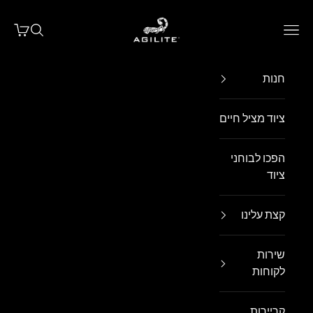
ילוג לתוכן
Agilite Israel
פתח תפריט ניווט
פתח חיפו
פתח עג
חנות
ציוד מציל חיים
הפכו לבוחני
ציוד
קצת עלינו
שירות
לקוחות
קריירות