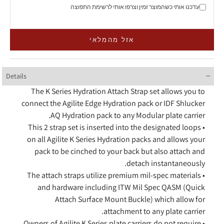
עדכנו אותי כשהמוצר זמין וצרפו אותי לרשימת התפוצה
אזל מהמלאי
Details
The K Series Hydration Attach Strap set allows you to
connect the Agilite Edge Hydration pack or IDF Shlucker
AQ Hydration pack to any Modular plate carrier.
• This 2 strap set is inserted into the designated loops
on all Agilite K Series Hydration packs and allows your
pack to be cinched to your back but also attach and
detach instantaneously.
• The attach straps utilize premium mil-spec materials
and hardware including ITW Mil Spec QASM (Quick
Attach Surface Mount Buckle) which allow for
attachment to any plate carrier.
• Owners of Agilite K Series plate carriers do not require