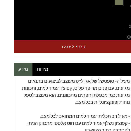
שחור
ירוק זית
 3 יחידות בלבד
טנת הכמות
הקטנת הכמות
X
הוסף לעגלה
מידות
מידע
מעיל ה-
סופטשל
של אג‘ילייט מעוצב לביצועים בתנאים
מגוונים. עם פנים מרופד פליס, קפוצ‘ון עמיד למים, ותכונות
מגוונות כמו מכפלת וחפתים מתכווננים, הוא מעוצב לספק
נוחות ופונקציונליות בכל מצב.
• מעיל רב תכליתי עמיד למים המתואם לכל מצב.
• קפוצ'ון נשלף עמיד למים עם חוט אלסטי מתכוונן הניתן
להסתרה בתוך הצווארון.