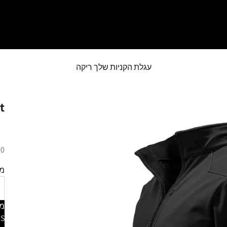
עגלת הקניות שלך ריקה
t
מח
.00
מי
מי
צב
S