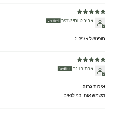
אביב טווסי שמיר
סופטשל אג'ילייט
ארתור וינר
איכות גבוה
משמש אותי במילואים