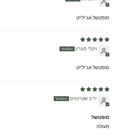
סופטשל אג'ילייט
ויטלי פונרין
סופטשל אג'ילייט
יריב שטיינוויס
סופטשל
מעולה